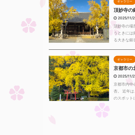
ギャラリー
頂妙寺の
2025/11/
頂妙寺の場
うときには
る大きな銀杏
ギャラリー
京都市の
2025/11/
京都市内中
杏。 近年
のスポットに