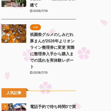
建て
2026/7/16
中華
祇園祭グルメのしみだれ
豚まんが2026年よりオン
ライン整理券に変更 実際
に整理券入手から購入ま
での流れを実体験レポー
ト
2026/7/15
人気記事
電話予約で待ち時間0で買
1