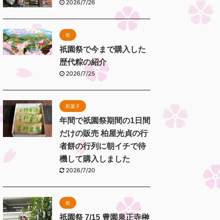
2026/7/26
祭
祇園祭で今まで購入した
歴代粽の紹介
2026/7/25
和菓子
年間で祇園祭期間の1日間
だけの販売 柏屋光貞の行
者餅の行列に朝イチで待
機して購入しました
2026/7/20
祭
祇園祭 7/15 豊園泉正寺榊