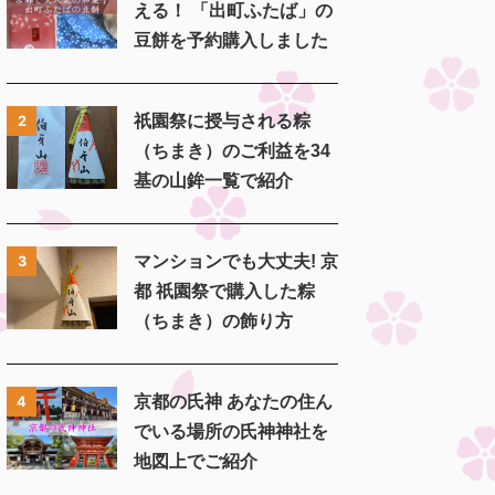
える！ 「出町ふたば」の
豆餅を予約購入しました
祇園祭に授与される粽
2
（ちまき）のご利益を34
基の山鉾一覧で紹介
マンションでも大丈夫! 京
3
都 祇園祭で購入した粽
（ちまき）の飾り方
京都の氏神 あなたの住ん
4
でいる場所の氏神神社を
地図上でご紹介