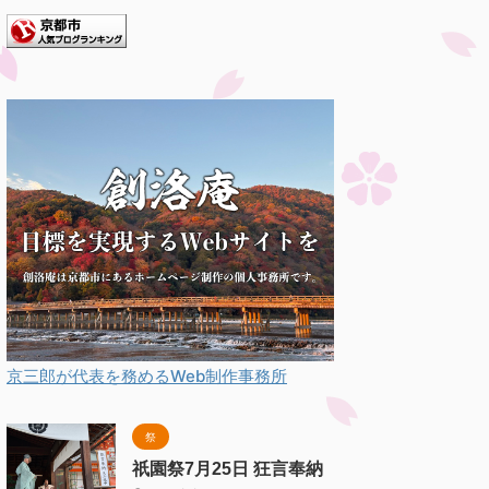
京三郎が代表を務めるWeb制作事務所
祭
祇園祭7月25日 狂言奉納