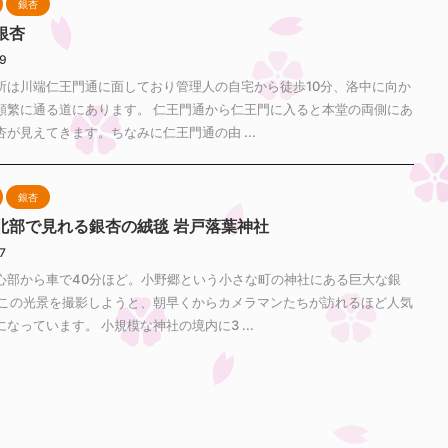
銀杏
銀杏
29
所は川端仁王門通に面しており管理人の自宅から徒歩10分、洛中に向か
頻繁に通る道にあります。 仁王門通から仁王門に入ると本堂の両側にあ
が見えてきます。ちなみに仁王門通の由 ...
銀杏
北部で見れる銀杏の絨毯 岩戸落葉神社
27
心部から車で40分ほど。小野郷という小さな町の神社にある巨大な銀
はこの光景を撮影しようと、朝早くからカメラマンたちが訪れるほど人気
なっています。 小規模な神社の境内に3 ...