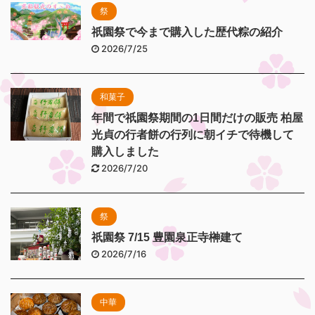
祭
祇園祭で今まで購入した歴代粽の紹介
2026/7/25
和菓子
年間で祇園祭期間の1日間だけの販売 柏屋
光貞の行者餅の行列に朝イチで待機して
購入しました
2026/7/20
祭
祇園祭 7/15 豊園泉正寺榊建て
2026/7/16
中華