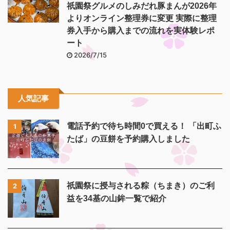
祇園祭グルメのしみだれ豚まんが2026年
よりオンライン整理券に変更 実際に整理
券入手から購入までの流れを実体験レポ
ート
2026/7/15
人気記事
電話予約で待ち時間0で買える！ 「出町ふ
1
たば」の豆餅を予約購入しました
祇園祭に授与される粽（ちまき）のご利
2
益を34基の山鉾一覧で紹介