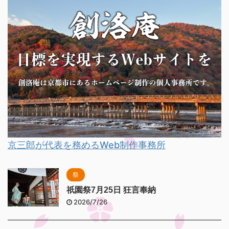
京三郎が代表を務めるWeb制作事務所
祭
祇園祭7月25日 狂言奉納
2026/7/26