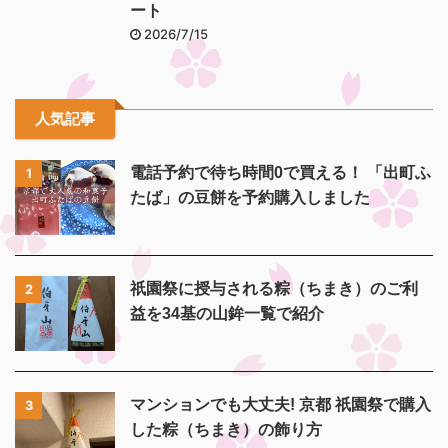
ート
2026/7/15
人気記事
電話予約で待ち時間0で買える！ 「出町ふ
1
たば」の豆餅を予約購入しました
祇園祭に授与される粽（ちまき）のご利
2
益を34基の山鉾一覧で紹介
マンションでも大丈夫! 京都 祇園祭で購入
3
した粽（ちまき）の飾り方