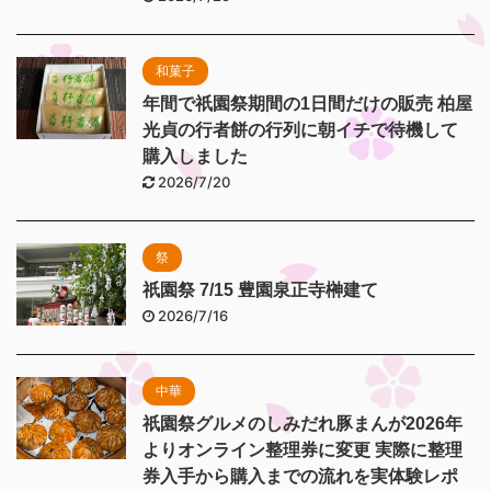
和菓子
年間で祇園祭期間の1日間だけの販売 柏屋
光貞の行者餅の行列に朝イチで待機して
購入しました
2026/7/20
祭
祇園祭 7/15 豊園泉正寺榊建て
2026/7/16
中華
祇園祭グルメのしみだれ豚まんが2026年
よりオンライン整理券に変更 実際に整理
券入手から購入までの流れを実体験レポ