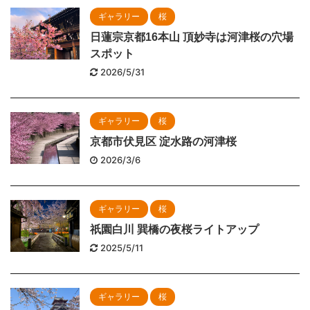
ギャラリー
桜
日蓮宗京都16本山 頂妙寺は河津桜の穴場
スポット
2026/5/31
ギャラリー
桜
京都市伏見区 淀水路の河津桜
2026/3/6
ギャラリー
桜
祇園白川 巽橋の夜桜ライトアップ
2025/5/11
ギャラリー
桜