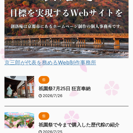
京三郎が代表を務めるWeb制作事務所
祭
祇園祭7月25日 狂言奉納
2026/7/26
祭
祇園祭で今まで購入した歴代粽の紹介
2026/7/25