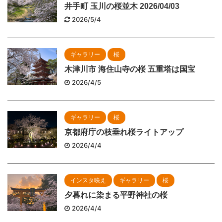
井手町 玉川の桜並木 2026/04/03
2026/5/4
ギャラリー
桜
木津川市 海住山寺の桜 五重塔は国宝
2026/4/5
ギャラリー
桜
京都府庁の枝垂れ桜ライトアップ
2026/4/4
インスタ映え
ギャラリー
桜
夕暮れに染まる平野神社の桜
2026/4/4