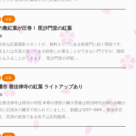
紅葉
の敷紅葉が圧巻！ 毘沙門堂の紅葉
29
有名な紅葉撮影スポットが、無料エリアにある勅使門に続く階段です。
皇または天皇の遣いである勅使しか通ることができない門ですが、階段
も入ることができます。 毘沙門堂の拝観 ...
紅葉
幡市 善法律寺の紅葉 ライトアップあり
30
る善法律寺は律宗の寺院 本尊の僧形八幡大菩薩は明治時代の神仏分離が
前に石清水八幡宮で祀られていました。 創建は1257~59年、善法寺宮
、宮清の曾孫である良子は足利義満 ...