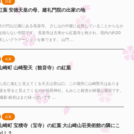
紅葉
紅葉 安徳天皇の母、建礼門院の出家の地
7
区の円山公園にある長楽寺。 少し山の中腹に位置していることからなか
は知らない寺院です。 長楽寺は古来から紅葉寺と称され、境内の約20
しいグラデーションを奏でます。 山門 ...
紅葉
山崎町 山崎聖天（観音寺）の紅葉
3
から北に進むと見えてくる天王山登山口。この場所に山崎聖天はありま
坂道を登ると見えてくるのが稲荷神社。もみじと銀杏が綺麗な場所です。
/26撮影 銀杏はまだ緑っぽいです ...
紅葉
山崎町 宝積寺（宝寺）の紅葉 大山崎山荘美術館の隣にこ
が！？