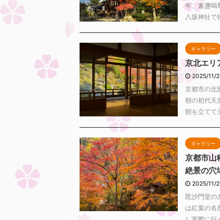
年、素盞嗚
八坂神社で祇
ギャラリー
京北エリ
2025/11/
京都市の北
朝の初代天
朝を立てて天
ギャラリー
京都市山
絶景の穴
2025/11/
毘沙門堂の
は紅葉の名
し実際に行く