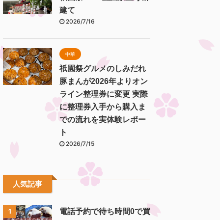
建て
2026/7/16
中華
祇園祭グルメのしみだれ
豚まんが2026年よりオン
ライン整理券に変更 実際
に整理券入手から購入ま
での流れを実体験レポー
ト
2026/7/15
人気記事
電話予約で待ち時間0で買
1