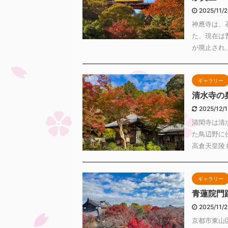
2025/11/
神應寺は、
た、現在は
が廃止され、
ギャラリー
清水寺の
2025/12/
清閑寺は清
た鳥辺野に
高倉天皇陵も
ギャラリー
青蓮院門
2025/11/
京都市東山