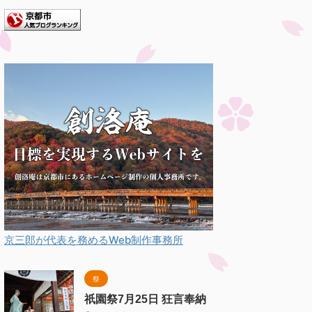
京三郎が代表を務めるWeb制作事務所
祭
祇園祭7月25日 狂言奉納