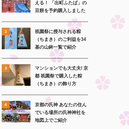
える！ 「出町ふたば」の
豆餅を予約購入しました
祇園祭に授与される粽
2
（ちまき）のご利益を34
基の山鉾一覧で紹介
マンションでも大丈夫! 京
3
都 祇園祭で購入した粽
（ちまき）の飾り方
京都の氏神 あなたの住ん
4
でいる場所の氏神神社を
地図上でご紹介