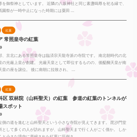
尊を御祭神としています。 近隣の八坂神社と同じ素盞嗚尊を祀る縁で、
園祭が一時中止になった時期には粟田 ...
紅葉
ア 常照皇寺の紅葉
29
部、京北にある常照皇寺は臨済宗天龍寺派の寺院です。 南北朝時代の北
皇の光厳上皇が創建。 光厳天皇として即位するものの、後醍醐天皇が南
皇の座を譲位。 後に南朝に拉致され、 ...
紅葉
科区 双林院（山科聖天）の紅葉 参道の紅葉のトンネルが
場スポット
29
左側の道を進むと山科聖天という小さな寺院が見えてきます。 毘沙門堂
所として多くの人が訪れますが、山科聖天まで行く人がごく僅か。 しか
と小さな境内に凝縮された紅葉に圧倒さ ...