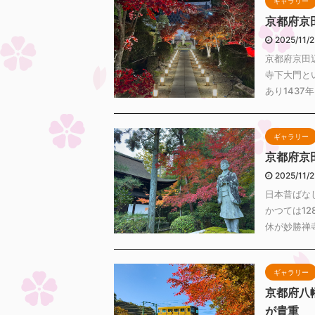
ギャラリー
京都府京
2025/11/
京都府京田
寺下大門と
あり1437年
ギャラリー
京都府京
2025/11/
日本昔ばな
かつては12
休が妙勝禅寺
ギャラリー
京都府八
が貴重