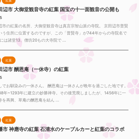
紅葉
田辺市 大御堂観音寺の紅葉 国宝の十一面観音の公開も
25
辺市の紅葉の名所、大御堂観音寺は真言宗智山派の寺院。 京田辺市普賢
いう住所に位置するのですが、この「普賢寺」が744年からの寺院名で
には諸堂13、僧坊20もの大寺院で ...
紅葉
田辺市 酬恩庵（一休寺）の紅葉
25
しでお馴染みの一休さん。 酬恩庵は一休さんが晩年を過ごした地です。
88年~1293年に建立の妙勝禅寺。その後荒廃しましたが、1456年に一
を再興、草庵の酬恩庵を結ん ...
紅葉
幡市 神應寺の紅葉 石清水のケーブルカーと紅葉のコラボ