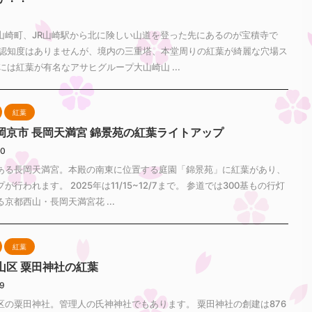
1
山崎町、JR山崎駅から北に険しい山道を登った先にあるのが宝積寺で
り認知度はありませんが、境内の三重塔、本堂周りの紅葉が綺麗な穴場ス
には紅葉が有名なアサヒグループ大山崎山 ...
紅葉
岡京市 長岡天満宮 錦景苑の紅葉ライトアップ
30
ある長岡天満宮。本殿の南東に位置する庭園「錦景苑」に紅葉があり、
が行われます。 2025年は11/15~12/7まで。 参道では300基もの行灯
京都西山・長岡天満宮花 ...
紅葉
山区 粟田神社の紅葉
29
区の粟田神社。管理人の氏神神社でもあります。 粟田神社の創建は876