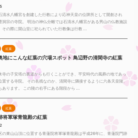
25
石清水八幡宮を創建した行教により応神天皇の位牌所として開創され
曹洞宗の寺院。 明治の神仏分離では石清水八幡宮がある男山の仏教施設
その際に開山堂に祀られていた行教像は行教 ...
紅葉
奥地にこんな紅葉の穴場スポット 鳥辺野の清閑寺の紅葉
1
水寺の子安塔の裏道からも行くことができ、平安時代の風葬の地であっ
位置する寺院。 その名残なのか、清閑寺に隣接するように六条天皇陵、
あります。 この陵の右手にある階段から ...
紅葉
跡将軍塚青龍殿の紅葉
22
区の東山山頂に位置する青蓮院将軍塚青龍殿は平成26年に、青蓮院門跡