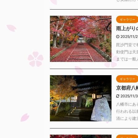
ギャラリー
雨上がり
2025/11/
毘沙門堂で
勅使門は天
までは一般人
ギャラリー
京都府八
2025/11/
八幡市にあ
行われる以
清により建立