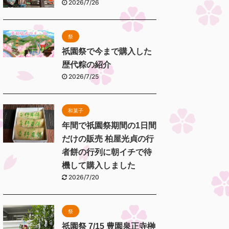
2026/7/26
祭
祇園祭で今まで購入した
歴代粽の紹介
2026/7/25
和菓子
年間で祇園祭期間の1日間
だけの販売 柏屋光貞の行
者餅の行列に朝イチで待
機して購入しました
2026/7/20
祭
祇園祭 7/15 豊園泉正寺榊