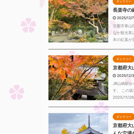
ギャラリー
長楽寺の
2025/12/
京都市東山
なか観光客
本の紅葉が美
ギャラリー
京都府大
2025/12/
JR山崎駅
す。 この
2025/11
ギャラリー
京都府大
んな穴場