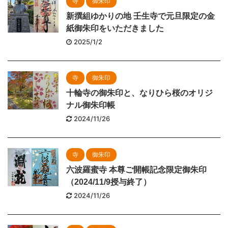
寺
御朱印
新撰組ゆかりの地 壬生寺で元旦限定の金
紙御朱印をいただきました
2025/1/2
寺
御朱印
十輪寺の御朱印と、なりひら桜のオリジ
ナル御朱印帳
2024/11/26
寺
御朱印
六波羅蜜寺 本尊ご開帳記念限定御朱印
（2024/11/9授与終了）
2024/11/26