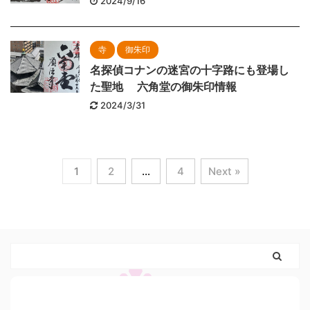
2024/9/16
寺
御朱印
名探偵コナンの迷宮の十字路にも登場し
た聖地 六角堂の御朱印情報
2024/3/31
1
2
…
4
Next »