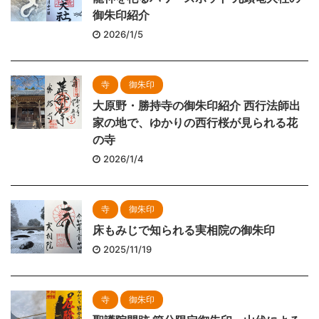
御朱印紹介
2026/1/5
寺
御朱印
大原野・勝持寺の御朱印紹介 西行法師出
家の地で、ゆかりの西行桜が見られる花
の寺
2026/1/4
寺
御朱印
床もみじで知られる実相院の御朱印
2025/11/19
寺
御朱印