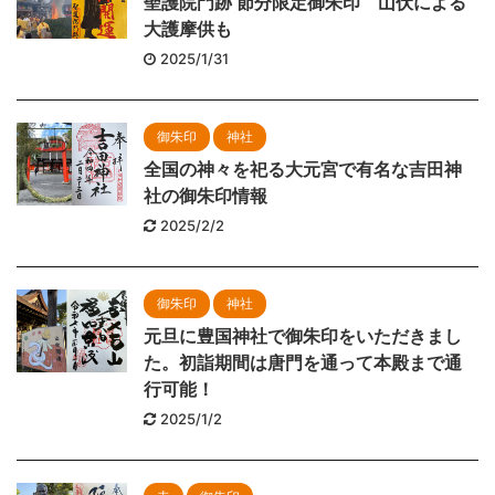
聖護院門跡 節分限定御朱印 山伏による
大護摩供も
2025/1/31
御朱印
神社
全国の神々を祀る大元宮で有名な吉田神
社の御朱印情報
2025/2/2
御朱印
神社
元旦に豊国神社で御朱印をいただきまし
た。初詣期間は唐門を通って本殿まで通
行可能！
2025/1/2