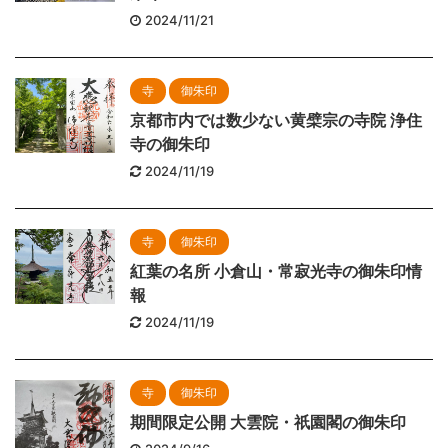
2024/11/21
寺
御朱印
京都市内では数少ない黄檗宗の寺院 浄住
寺の御朱印
2024/11/19
寺
御朱印
紅葉の名所 小倉山・常寂光寺の御朱印情
報
2024/11/19
寺
御朱印
期間限定公開 大雲院・祇園閣の御朱印