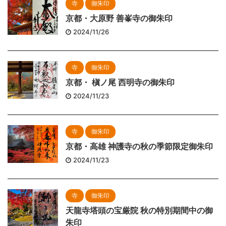
寺
御朱印
京都・大原野 善峯寺の御朱印
2024/11/26
寺
御朱印
京都・ 槇ノ尾 西明寺の御朱印
2024/11/23
寺
御朱印
京都・高雄 神護寺の秋の季節限定御朱印
2024/11/23
寺
御朱印
天龍寺塔頭の宝厳院 秋の特別期間中の御
朱印