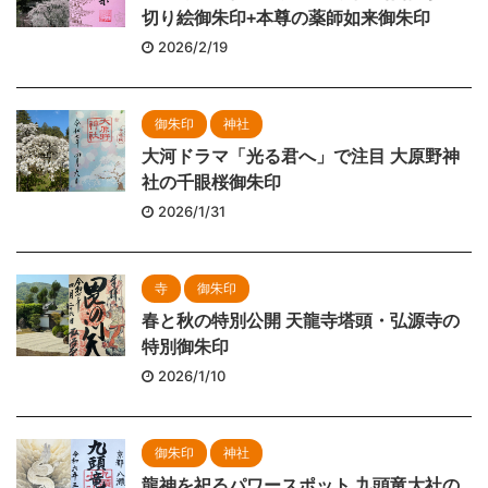
切り絵御朱印+本尊の薬師如来御朱印
2026/2/19
御朱印
神社
大河ドラマ「光る君へ」で注目 大原野神
社の千眼桜御朱印
2026/1/31
寺
御朱印
春と秋の特別公開 天龍寺塔頭・弘源寺の
特別御朱印
2026/1/10
御朱印
神社
龍神を祀るパワースポット 九頭竜大社の