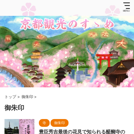
トップ
>
御朱印
>
御朱印
寺
御朱印
豊臣秀吉最後の花見で知られる醍醐寺の