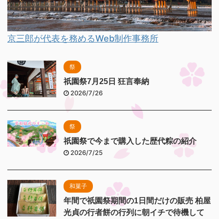
京三郎が代表を務めるWeb制作事務所
祭
祇園祭7月25日 狂言奉納
2026/7/26
祭
祇園祭で今まで購入した歴代粽の紹介
2026/7/25
和菓子
年間で祇園祭期間の1日間だけの販売 柏屋
光貞の行者餅の行列に朝イチで待機して