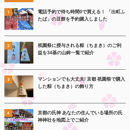
電話予約で待ち時間0で買える！ 「出町ふ
1
たば」の豆餅を予約購入しました
祇園祭に授与される粽（ちまき）のご利
2
益を34基の山鉾一覧で紹介
マンションでも大丈夫! 京都 祇園祭で購入
3
した粽（ちまき）の飾り方
京都の氏神 あなたの住んでいる場所の氏
4
神神社を地図上でご紹介