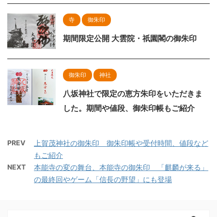
寺
御朱印
期間限定公開 大雲院・祇園閣の御朱印
御朱印
神社
八坂神社で限定の恵方朱印をいただきま
した。期間や値段、御朱印帳もご紹介
PREV
上賀茂神社の御朱印 御朱印帳や受付時間、値段など
もご紹介
NEXT
本能寺の変の舞台、本能寺の御朱印 「麒麟が来る」
の最終回やゲーム「信長の野望」にも登場