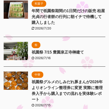
和菓子
年間で祇園祭期間の1日間だけの販売 柏屋
光貞の行者餅の行列に朝イチで待機して
購入しました
2026/7/20
祭
祇園祭 7/15 豊園泉正寺榊建て
2026/7/16
中華
祇園祭グルメのしみだれ豚まんが2026年
よりオンライン整理券に変更 実際に整理
券入手から購入までの流れを実体験レポ
ート
2026/7/15