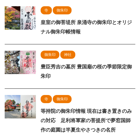
寺
御朱印
皇室の御菩堤所 泉涌寺の御朱印とオリジ
ナル御朱印帳情報
御朱印
神社
豊臣秀吉の墓所 豊国廟の桜の季節限定御
朱印
寺
御朱印
等持院の御朱印情報 現在は書き置きのみ
の対応 足利将軍家の菩提所で夢窓国師
作の庭園は半夏生やさつきの名所