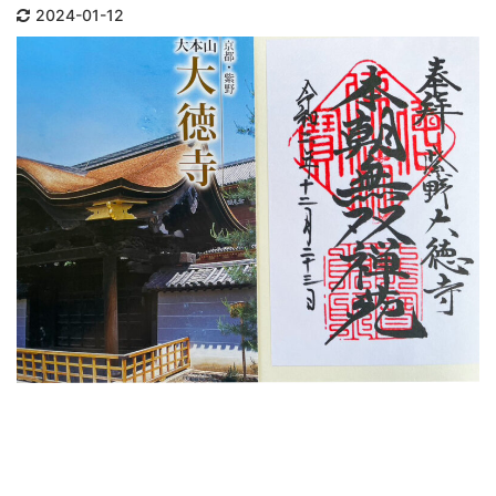
多いなかでの販売となりましたが、今
2024-01-12
が蔓
回は実際に管理人が整理券を入手~購
なる。
入までの ...