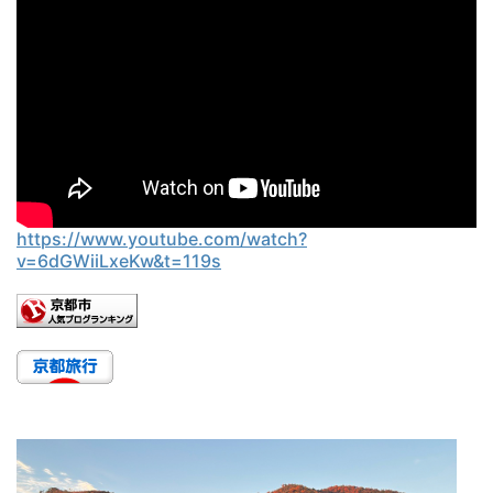
https://www.youtube.com/watch?
v=6dGWiiLxeKw&t=119s