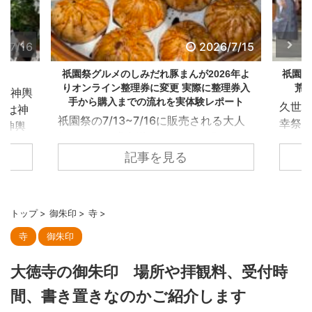
6/7/16
2026/7/15
て
祇園祭グルメのしみだれ豚まんが2026年よ
祇園祭
りオンライン整理券に変更 実際に整理券入
荒
の神輿
手から購入までの流れを実体験レポート
久世
では神
祇園祭の7/13~7/16に販売される大人
幸祭
、神輿
気グルメ、膳處漢 ぽっちりの「しみだ
児で
組織が
れ豚まん」 例年、店の前に大行列が発
記事を見る
の荒
組、豊
生し購入まで長いと2~3時間も炎天下
社より
戸國中
の中並び続けないといけないという真
祭神
榊奉賛
夏の拷問のようになっていたのです
彫り
正寺榊
トップ
>
御朱印
>
寺
>
が、2025年は紙の整理券、2026年か
祭・
正寺学
寺
御朱印
らはオンライ整理券が配布され、自分
げた
組織
の番号が来たら来店して購入..という流
する
神輿が
大徳寺の御朱印 場所や拝観料、受付時
れに変更されました。 今年2026年は
御魂
を清め
オンライン整理券になったことで、お
１歩
御座、
間、書き置きなのかご紹介します
店側も消費者側もいろいろと不明点が
到着
つ榊が