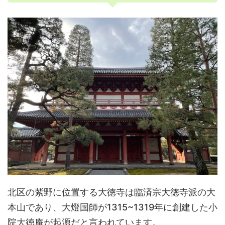
北区の紫野に位置する大徳寺は臨済宗大徳寺派の大
本山であり、大燈国師が1315~1319年に創建した小
院大徳庵が起源だと言われています。