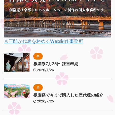
京三郎が代表を務めるWeb制作事務所
祭
祇園祭7月25日 狂言奉納
2026/7/26
祭
祇園祭で今まで購入した歴代粽の紹介
2026/7/25