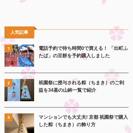
人気記事
電話予約で待ち時間0で買える！ 「出町ふ
1
たば」の豆餅を予約購入しました
祇園祭に授与される粽（ちまき）のご利
2
益を34基の山鉾一覧で紹介
マンションでも大丈夫! 京都 祇園祭で購入
3
した粽（ちまき）の飾り方