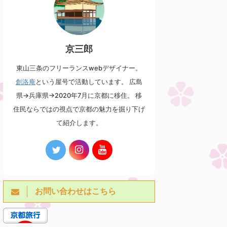
2026/7/13
2026/7/12
祇園祭 7/13 久世駒形稚児社
祇園祭 7月の第1日曜日 綾傘鉾
京三郎
参 素戔嗚尊の荒御魂を祀る綾
奉納囃子（元祇園 梛神社）
戸國中神社の駒形稚児
祇園祭の前祭山鉾巡行で巡行をす
東山三条のフリーランスwebデザイナー。
る綾傘鉾 毎年7月の第1日曜日に、
久世駒形稚児は、祇園祭の神幸
創洛庵
という屋号で活動しています。 広島
壬生にある元祇園 梛神社で棒振り
祭・還幸祭の神輿渡御行列に参列
囃子の奉納を行います。 実は綾傘
している稚児で、八坂神社の祭神
県→兵庫県→2020年7月に京都に移住。 移
記事を見る
記事を見る
鉾の囃子方は壬生の壬生六斎念仏
である素戔嗚尊の荒御魂を祀る、
住民ならではの視点で京都の魅力を掘り下げ
講中が担当しているため、そのご
上久世の綾戸國中神社より遣わさ
て紹介します。
縁で壬生にある元祇園 梛神社にて
れます。 綾戸國中神社の祭神も素
囃子の奉納を行うようになりまし
戔嗚尊であり、御祭神は馬の彫り
た。 綾傘鉾の囃子の特徴として約
物の形をした「駒形」です。神幸
150cmもの長い棒を振り回す所作
祭・還幸祭ではこの駒形を首に吊
があります。 当日の巡行では遠く
り下げた稚児が神輿を先導する形
からしか見ることはできません
で渡御をするのですが、「八坂神
が、今回の元祇園 梛神社での奉納
社の神輿は荒御魂の駒形が無けれ
や日和神楽では間近で見ることが
お問い合わせはこちら
ば神社から神輿を１歩も動かして
できます。
はならぬ。もし駒形の到着なくし
https://youtu.be/aYFC7v_xVVc?
て神輿を動かせば必ず疫病が蔓延
s ...
し、人々が大いに苦しむことにな