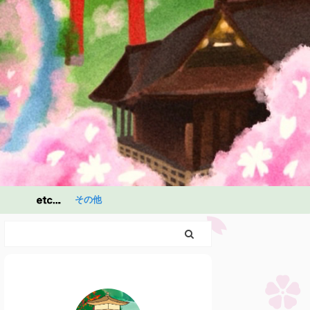
その他
祭
祭