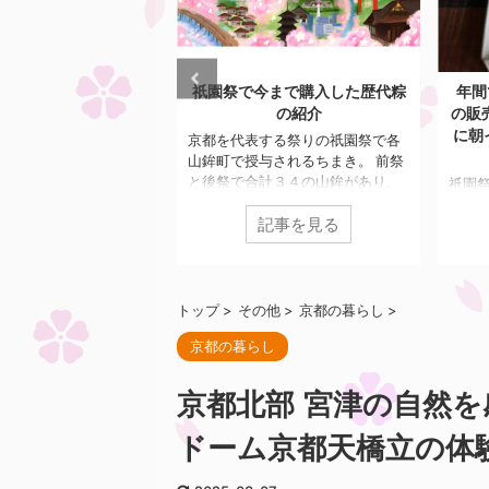
2026/7/25
2026/7/20
今まで購入した歴代粽
年間で祇園祭期間の1日間だけ
祇園
の紹介
の販売 柏屋光貞の行者餅の行列
祇園
に朝イチで待機して購入しまし
神輿
する祭りの祇園祭で各
た
行で
与されるちまき。 前祭
はな
計３４の山鉾があり、
祇園祭のグルメといえば、永楽屋
んな
山鉾でご利益が異なり
の水あずき、膳處漢ぽっちりのし
す。
記事を見る
記事を見る
理人は2023年から毎年
みだれ豚まん、亀屋良長の烏羽玉
榊奉
のちまきを購入している
氷など、祇園祭期間に合わせた限
です
した歴代ちまきを自慢
定グルメが数多くあります。 今回
会に
。 目次 2023年 伯
紹介する柏屋光貞の行者餅は意外
寺榊
年 菊水鉾2025年 鯉
とメディアでの露出は少なく、地
トップ
>
その他
>
京都の暮らし
>
泉正
 郭巨山2023年 伯牙
元民に聞いてもあまり知られてい
京都の暮らし
され
巡行に参加する伯牙山 琴
ないにも関わらず、開店前には数
おい
る伯牙が友人の死を嘆
百人の大行列ができるとのこと。
によ
を切って二度と琴を弾
やはり、販売が年間で祇園祭の宵
京都北部 宮津の自然を
ます
という中国の故事が由
山7/16のみというのが行列の要因
西御
が琴を壊そうとマサカリ
です。 行者餅は1806年に疫病が流
ドーム京都天橋立の体
ました
る光景を山で表現 ...
行した際、当店当主が大峰山（奈
良県）で修行中に霊夢を受けて作