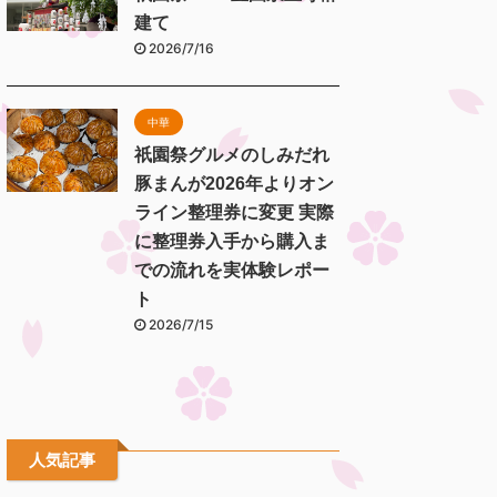
建て
2026/7/16
中華
祇園祭グルメのしみだれ
豚まんが2026年よりオン
ライン整理券に変更 実際
に整理券入手から購入ま
での流れを実体験レポー
ト
2026/7/15
人気記事