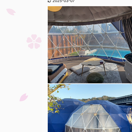
2025-03-07
り、現在は後祭の山鉾巡行に参加
する役行者山に供 ...