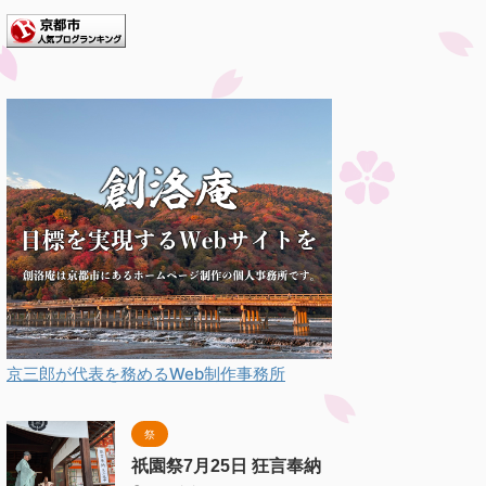
る。」との言い伝えがあることか
..
京三郎が代表を務めるWeb制作事務所
祭
祇園祭7月25日 狂言奉納