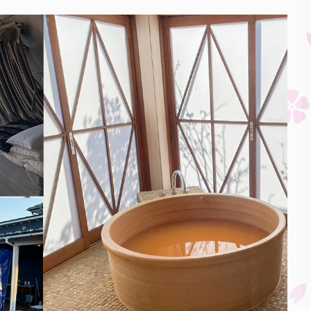
管理人が整理券を入手~購入まで
.
の ...