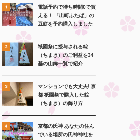
電話予約で待ち時間0で買
1
える！ 「出町ふたば」の
豆餅を予約購入しました
祇園祭に授与される粽
2
（ちまき）のご利益を34
基の山鉾一覧で紹介
マンションでも大丈夫! 京
3
都 祇園祭で購入した粽
（ちまき）の飾り方
京都の氏神 あなたの住ん
4
でいる場所の氏神神社を