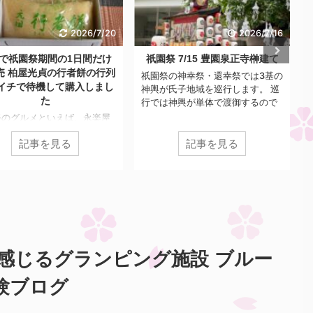
2026/7/16
2026/7/15
祭 7/15 豊園泉正寺榊建て
祇園祭グルメのしみだれ豚まん
が2026年よりオンライン整理券
祭の神幸祭・還幸祭では3基の
に変更 実際に整理券入手から購
が氏子地域を巡行します。 巡
入までの流れを実体験レポート
は神輿が単体で渡御するので
く、神輿を先導する形でいろ
祇園祭の7/13~7/16に販売される
地域の組織が参列していま
大人気グルメ、膳處漢 ぽっちりの
 それが、弓矢組、豊園泉正寺
記事を見る
記事を見る
「しみだれ豚まん」 例年、店の前
賛会、宮本組、綾戸國中神社
に大行列が発生し購入まで長いと
。 今回は、豊園泉正寺榊奉賛
2~3時間も炎天下の中並び続けな
ついての紹介です。 豊園泉正
いといけないという真夏の拷問の
奉賛会は下京区の豊園学区・
ようになっていたのですが、2025
寺学区の有志らによって結成
年は紙の整理券、2026年からはオ
た組織で、神幸祭・還幸祭に
ンライ整理券が配布され、自分の
て、神輿が通る前に巨大な榊
番号が来たら来店して購入..という
って道中を清める役割があり
流れに変更されました。 今年
感じるグランピング施設 ブルー
。 かつては中御座、東御座、
2026年はオンライン整理券になっ
座にそれぞれ1基ずつ榊があり
たことで、お店側も消費者側もい
験ブログ
が、他の2基 ...
ろいろと不明点が多いなかでの販
売となりましたが、今回は実際に