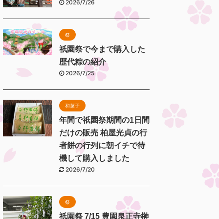
2026/7/26
祭
祇園祭で今まで購入した
歴代粽の紹介
2026/7/25
和菓子
年間で祇園祭期間の1日間
だけの販売 柏屋光貞の行
者餅の行列に朝イチで待
機して購入しました
2026/7/20
祭
祇園祭 7/15 豊園泉正寺榊