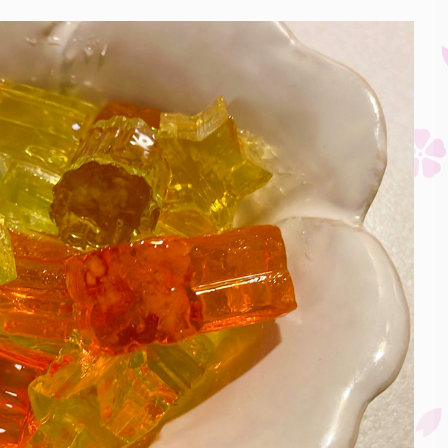
る。」との言い伝えがあることか
人が整理券を入手~購入まで
...