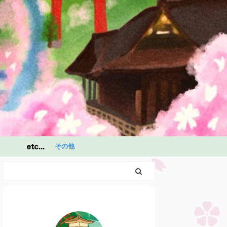
その他
祭
祭