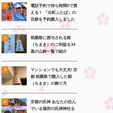
電話予約で待ち時間0で買
1
える！ 「出町ふたば」の
豆餅を予約購入しました
祇園祭に授与される粽
2
（ちまき）のご利益を34
基の山鉾一覧で紹介
マンションでも大丈夫! 京
3
都 祇園祭で購入した粽
（ちまき）の飾り方
京都の氏神 あなたの住ん
4
でいる場所の氏神神社を