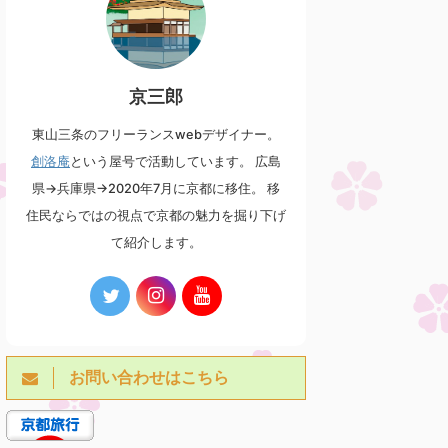
2026/7/12
2026/7/12
祇園祭 7月の第1日曜日 綾傘鉾
祇園祭 神輿洗 7月10日
京三郎
奉納囃子（元祇園 梛神社）
7月の丸１ヶ月間行われる祇園祭で
最初に神輿が登場する行事が「神
祇園祭の前祭山鉾巡行で巡行をす
東山三条のフリーランスwebデザイナー。
輿洗」で、7/10の夕方18時ごろか
る綾傘鉾 毎年7月の第1日曜日に、
創洛庵
という屋号で活動しています。 広島
ら21時過ぎにかけて行われます。
壬生にある元祇園 梛神社で棒振り
神輿洗は当日の朝に四条大橋から
囃子の奉納を行います。 実は綾傘
県→兵庫県→2020年7月に京都に移住。 移
汲み上げられた鴨川の水で神輿を
記事を見る
記事を見る
鉾の囃子方は壬生の壬生六斎念仏
住民ならではの視点で京都の魅力を掘り下げ
清める行事です。 鴨川の水を汲み
講中が担当しているため、そのご
上げる神用水清祓式についてはこ
て紹介します。
縁で壬生にある元祇園 梛神社にて
ちら↓ 祇園祭7月10日神用水清祓
囃子の奉納を行うようになりまし
式 目次 宮出し道しらべの儀神輿洗
た。 綾傘鉾の囃子の特徴として約
お迎え提灯/舞踊奉納宮出し 18時
150cmもの長い棒を振り回す所作
過ぎ、まずは八坂神社の神輿庫か
があります。 当日の巡行では遠く
ら中御座神輿が担ぎ出されて、境
からしか見ることはできません
内で差し上げ。 差し上げ後は、す
が、今回の元祇園 梛神社での奉納
ぐに神輿洗のために四条大橋に行
や日和神楽では間近で見ることが
お問い合わせはこちら
くわけではありません。 神聖な神
できます。
...
ttps://youtu.be/aYFC7v_xVVc?
 ...