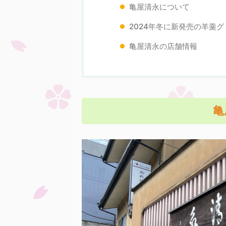
亀屋清永について
2024年冬に新発売の羊羹グ
亀屋清永の店舗情報
亀