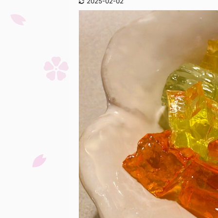
2025-02-02
後祭の山鉾巡行に参加
管理
に供 ...
の ...