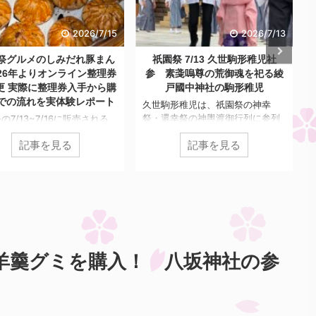
2026/7/15
2026/7/13
祭グルメのしみだれ豚まん
祇園祭 7/13 久世駒形稚児社
026年よりオンライン整理券
参 素戔嗚尊の荒御魂を祀る綾
更 実際に整理券入手から購
戸國中神社の駒形稚児
での流れを実体験レポート
久世駒形稚児は、祇園祭の神幸
祭・還幸祭の神輿渡御行列に参列
の7/13~7/16に販売される
している稚児で、八坂神社の祭神
気グルメ、膳處漢 ぽっちりの
記事を見る
記事を見る
である素戔嗚尊の荒御魂を祀る、
みだれ豚まん」 例年、店の前
上久世の綾戸國中神社より遣わさ
行列が発生し購入まで長いと
れます。 綾戸國中神社の祭神も素
時間も炎天下の中並び続けな
戔嗚尊であり、御祭神は馬の彫り
いけないという真夏の拷問の
物の形をした「駒形」です。神幸
なっていたのですが、2025
祭・還幸祭ではこの駒形を首に吊
の整理券、2026年からはオ
り下げた稚児が神輿を先導する形
イ整理券が配布され、自分の
で渡御をするのですが、「八坂神
来たら来店して購入..という
社の神輿は荒御魂の駒形が無けれ
変更されました。 今年
羊羹グミを購入！ 八坂神社の参
ば神社から神輿を１歩も動かして
6年はオンライン整理券になっ
はならぬ。もし駒形の到着なくし
とで、お店側も消費者側もい
h
て神輿を動かせば必ず疫病が蔓延
ろと不明点が多いなかでの販
s
し、人々が大いに苦しむことにな
なりましたが、今回は実際に