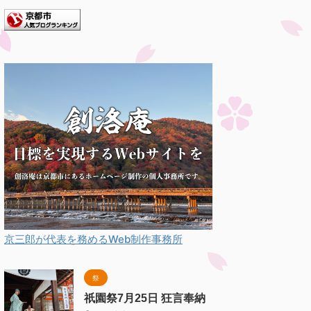
京三郎が代表を務めるWeb制作事務所
祭
祇園祭7月25日 狂言奉納