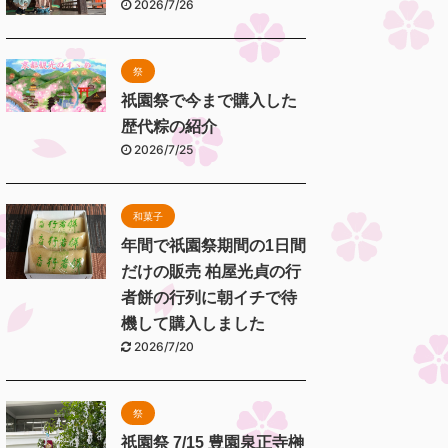
2026/7/26
祭
祇園祭で今まで購入した
歴代粽の紹介
2026/7/25
和菓子
年間で祇園祭期間の1日間
だけの販売 柏屋光貞の行
者餅の行列に朝イチで待
機して購入しました
2026/7/20
祭
祇園祭 7/15 豊園泉正寺榊