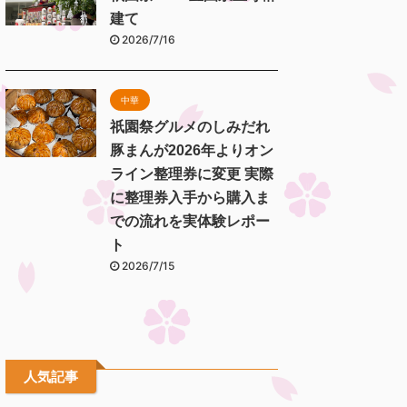
建て
2026/7/16
中華
祇園祭グルメのしみだれ
豚まんが2026年よりオン
ライン整理券に変更 実際
に整理券入手から購入ま
での流れを実体験レポー
ト
2026/7/15
人気記事