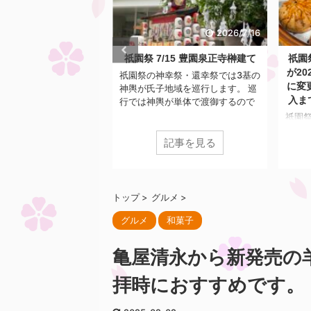
2026/7/20
2026/7/16
園祭期間の1日間だけ
祇園祭 7/15 豊園泉正寺榊建て
祇園
柏屋光貞の行者餅の行列
が2
祇園祭の神幸祭・還幸祭では3基の
で待機して購入しまし
に変
神輿が氏子地域を巡行します。 巡
た
入ま
行では神輿が単体で渡御するので
はなく、神輿を先導する形でいろ
ルメといえば、永楽屋
祇園祭
んな地域の組織が参列していま
、膳處漢ぽっちりのし
大人
す。 それが、弓矢組、豊園泉正寺
記事を見る
記事を見る
ん、亀屋良長の烏羽玉
「し
榊奉賛会、宮本組、綾戸國中神社
園祭期間に合わせた限
に大
です。 今回は、豊園泉正寺榊奉賛
数多くあります。 今回
2~3
会についての紹介です。 豊園泉正
屋光貞の行者餅は意外
いと
寺榊奉賛会は下京区の豊園学区・
での露出は少なく、地
ように
トップ
>
グルメ
>
泉正寺学区の有志らによって結成
てもあまり知られてい
年は紙
グルメ
和菓子
された組織で、神幸祭・還幸祭に
わらず、開店前には数
ンラ
おいて、神輿が通る前に巨大な榊
列ができるとのこと。
番号が
によって道中を清める役割があり
売が年間で祇園祭の宵
流れに
亀屋清永から新発売の
ます。 かつては中御座、東御座、
のみというのが行列の要因
202
西御座にそれぞれ1基ずつ榊があり
者餅は1806年に疫病が流
たこ
拝時におすすめです。
ましたが、他の2基 ...
当店当主が大峰山（奈
ろい
行中に霊夢を受けて作
売と