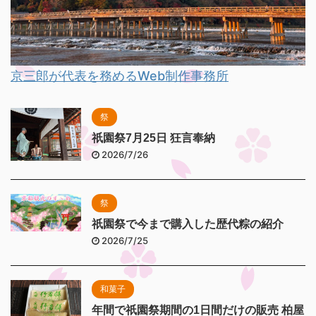
京三郎が代表を務めるWeb制作事務所
祭
祇園祭7月25日 狂言奉納
2026/7/26
祭
祇園祭で今まで購入した歴代粽の紹介
2026/7/25
和菓子
年間で祇園祭期間の1日間だけの販売 柏屋