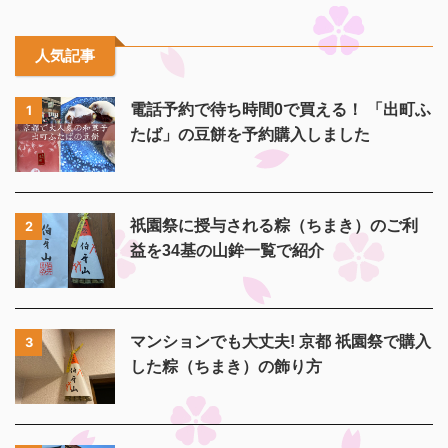
人気記事
電話予約で待ち時間0で買える！ 「出町ふ
1
たば」の豆餅を予約購入しました
祇園祭に授与される粽（ちまき）のご利
2
益を34基の山鉾一覧で紹介
マンションでも大丈夫! 京都 祇園祭で購入
3
した粽（ちまき）の飾り方