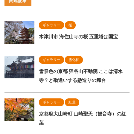
関連記事
ギャラリー
桜
木津川市 海住山寺の桜 五重塔は国宝
ギャラリー
雪化粧
雪景色の京都 狸谷山不動院 ここは清水
寺？と勘違いする懸造りの舞台
ギャラリー
紅葉
京都府大山崎町 山崎聖天（観音寺）の紅
葉