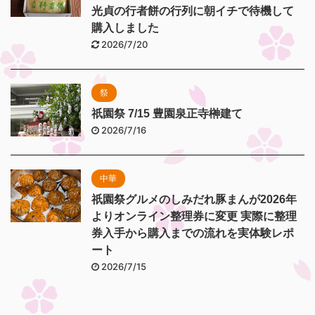
光貞の行者餅の行列に朝イチで待機して
購入しました
2026/7/20
祭
祇園祭 7/15 豊園泉正寺榊建て
2026/7/16
中華
祇園祭グルメのしみだれ豚まんが2026年
よりオンライン整理券に変更 実際に整理
券入手から購入までの流れを実体験レポ
ート
2026/7/15