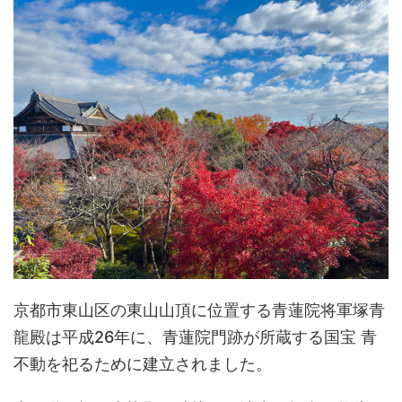
主が大峰山（奈良県）で修行中に霊夢
ありま
を受けて作り、現在は後祭の山鉾巡行
に参加する役行者山に供 ...
京都市東山区の東山山頂に位置する青蓮院将軍塚青
龍殿は平成26年に、青蓮院門跡が所蔵する国宝 青
不動を祀るために建立されました。