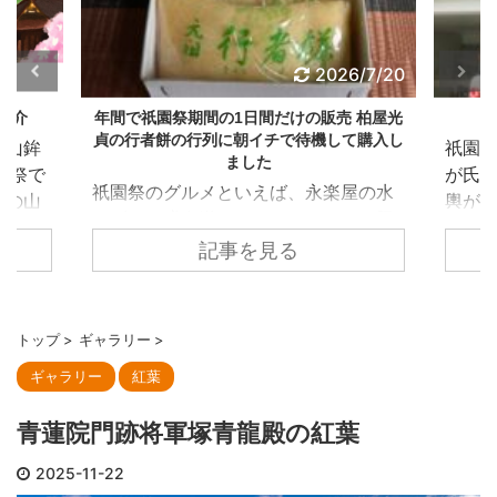
6/7/25
2026/7/20
紹介
年間で祇園祭期間の1日間だけの販売 柏屋光
貞の行者餅の行列に朝イチで待機して購入し
各山鉾
祇園祭
ました
後祭で
が氏子
祇園祭のグルメといえば、永楽屋の水
れの山
輿が
あずき、膳處漢ぽっちりのしみだれ豚
人は
を先
まん、亀屋良長の烏羽玉氷など、祇園
記事を見る
まきを
参列し
祭期間に合わせた限定グルメが数多く
代ちま
園泉
あります。 今回紹介する柏屋光貞の行
23
神社で
者餅は意外とメディアでの露出は少な
25年
会につ
トップ
>
ギャラリー
>
く、地元民に聞いてもあまり知られて
伯牙山
奉賛
ギャラリー
紅葉
いないにも関わらず、開店前には数百
の達人
区の
人の大行列ができるとのこと。 やは
琴の弦
で、
青蓮院門跡将軍塚青龍殿の紅葉
り、販売が年間で祇園祭の宵山7/16の
たとい
通る
みというのが行列の要因です。 行者餅
を壊そ
る役割
2025-11-22
は1806年に疫病が流行した際、当店当
景を山
東御座