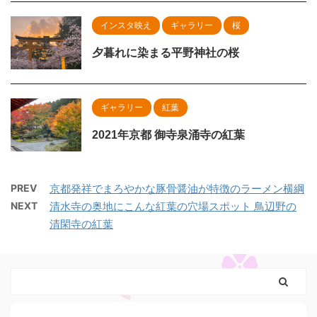
インスタ映え
ギャラリー
桜
夕暮れに染まる平野神社の桜
ギャラリー
紅葉
2021年京都 御寺泉涌寺の紅葉
PREV
京都発祥でまろやかな豚骨醤油が特徴のラーメン横綱
NEXT
清水寺の奥地にこんな紅葉の穴場スポット 鳥辺野の
清閑寺の紅葉