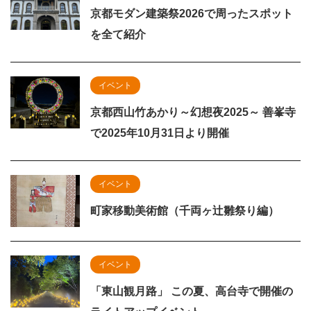
京都モダン建築祭2026で周ったスポット
を全て紹介
イベント
京都西山竹あかり～幻想夜2025～ 善峯寺
で2025年10月31日より開催
イベント
町家移動美術館（千両ヶ辻雛祭り編）
イベント
「東山観月路」 この夏、高台寺で開催の