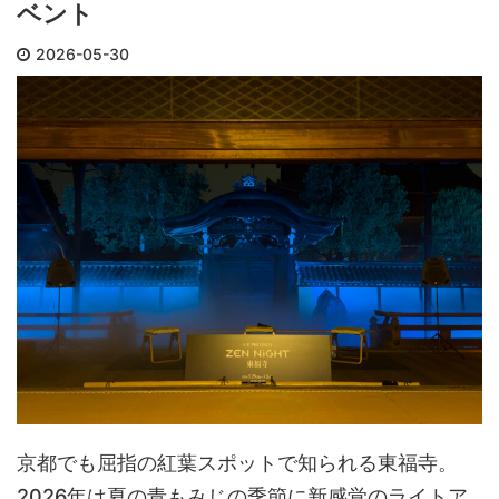
ベント
に霊夢
多い
ありましたが、他の2基 ...
鉾巡行
回は
2026-05-30
入までの
京都でも屈指の紅葉スポットで知られる東福寺。
2026年は夏の青もみじの季節に新感覚のライトア