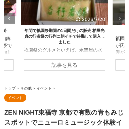
6/7/20
2026/7/16
 柏屋光
祇園祭 7/15 豊園泉正寺榊建て
祇園祭
て購入し
りオン
祇園祭の神幸祭・還幸祭では3基の神輿
手か
が氏子地域を巡行します。 巡行では神
屋の水
祇園祭
輿が単体で渡御するのではなく、神輿
だれ豚
気グル
を先導する形でいろんな地域の組織が
、祇園
れ豚ま
記事を見る
参列しています。 それが、弓矢組、豊
数多く
生し購
園泉正寺榊奉賛会、宮本組、綾戸國中
貞の行
の中
神社です。 今回は、豊園泉正寺榊奉賛
は少な
夏の
会についての紹介です。 豊園泉正寺榊
トップ
>
その他
>
イベント
>
られて
が、2
奉賛会は下京区の豊園学区・泉正寺学
イベント
は数百
らは
区の有志らによって結成された組織
やは
の番号
で、神幸祭・還幸祭において、神輿が
ZEN NIGHT東福寺 京都で有数の青もみじ
16の
れに変
通る前に巨大な榊によって道中を清め
行者餅
オン
る役割があります。 かつては中御座、
スポットでニューロミュージック体験イ
当店当
店側
東御座、西御座にそれぞれ1基ずつ榊が