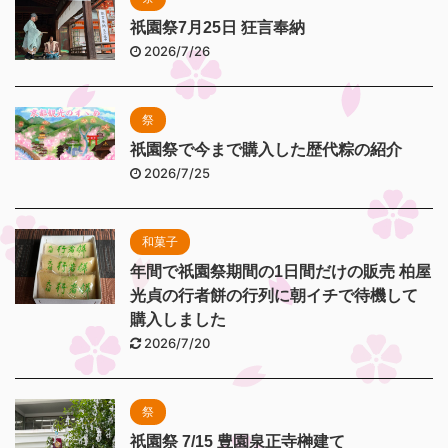
祇園祭7月25日 狂言奉納
2026/7/26
祭
祇園祭で今まで購入した歴代粽の紹介
2026/7/25
和菓子
年間で祇園祭期間の1日間だけの販売 柏屋
光貞の行者餅の行列に朝イチで待機して
購入しました
2026/7/20
祭
祇園祭 7/15 豊園泉正寺榊建て