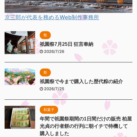
京三郎が代表を務めるWeb制作事務所
祭
祇園祭7月25日 狂言奉納
2026/7/26
祭
祇園祭で今まで購入した歴代粽の紹介
2026/7/25
和菓子
年間で祇園祭期間の1日間だけの販売 柏屋
光貞の行者餅の行列に朝イチで待機して
購入しました