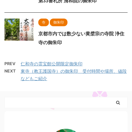
第33番札所 清和院の御朱印
寺
御朱印
京都市内では数少ない黄檗宗の寺院 浄住
寺の御朱印
PREV
仁和寺の霊宝館公開限定御朱印
NEXT
東寺（教王護国寺）の御朱印 受付時間や場所、値段
などもご紹介