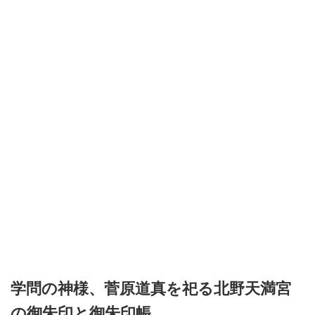
主が大峰山（奈良県）で修行中に霊夢
ありま
を受けて作り、現在は後祭の山鉾巡行
に参加する役行者山に供 ...
学問の神様、菅原道真を祀る北野天満宮
の御朱印と御朱印帳