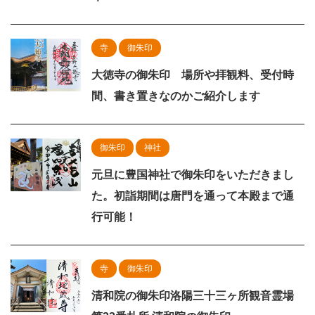
寺
御朱印
大徳寺の御朱印 場所や拝観料、受付時
間、書き置きなのかご紹介します
御朱印
神社
元旦に豊国神社で御朱印をいただきまし
た。初詣期間は唐門を通って本殿まで通
行可能！
寺
御朱印
清和院の御朱印洛陽三十三ヶ所観音霊場