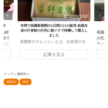
6/7/25
2026/7/20
紹介
年間で祇園祭期間の1日間だけの販売 柏屋光
貞の行者餅の行列に朝イチで待機して購入し
各山鉾
祇園祭
ました
後祭で
が氏子
祇園祭のグルメといえば、永楽屋の水
れの山
輿が
あずき、膳處漢ぽっちりのしみだれ豚
人は
を先
まん、亀屋良長の烏羽玉氷など、祇園
記事を見る
まきを
参列し
祭期間に合わせた限定グルメが数多く
代ちま
園泉
あります。 今回紹介する柏屋光貞の行
23
神社で
者餅は意外とメディアでの露出は少な
25年
会につ
トップ
>
御朱印
>
く、地元民に聞いてもあまり知られて
伯牙山
奉賛
御朱印
神社
いないにも関わらず、開店前には数百
の達人
区の
人の大行列ができるとのこと。 やは
琴の弦
で、
り、販売が年間で祇園祭の宵山7/16の
たとい
通る
みというのが行列の要因です。 行者餅
を壊そ
る役割
は1806年に疫病が流行した際、当店当
景を山
東御座