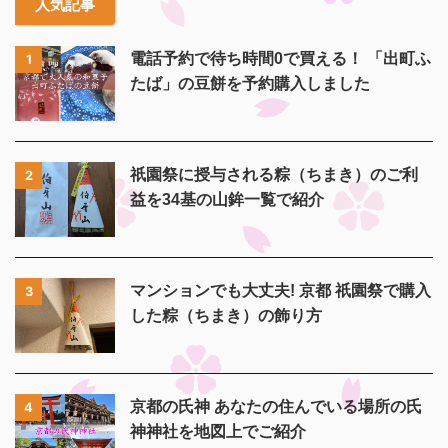
人気記事
電話予約で待ち時間0で買える！ 「出町ふ
1
たば」の豆餅を予約購入しました
祇園祭に授与される粽（ちまき）のご利
2
益を34基の山鉾一覧で紹介
マンションでも大丈夫! 京都 祇園祭で購入
3
した粽（ちまき）の飾り方
京都の氏神 あなたの住んでいる場所の氏
4
神神社を地図上でご紹介