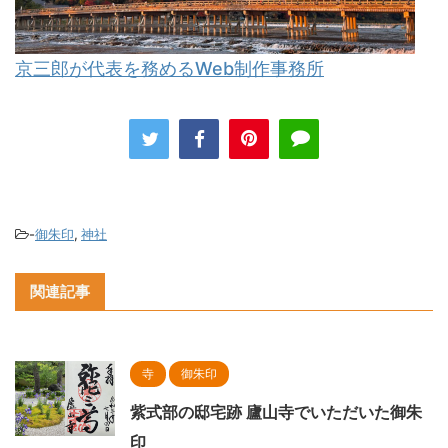
京三郎が代表を務めるWeb制作事務所
-
御朱印
,
神社
関連記事
寺
御朱印
紫式部の邸宅跡 廬山寺でいただいた御朱
印