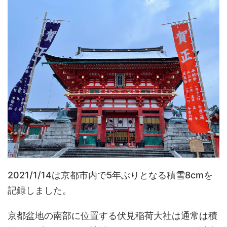
主が大峰山（奈良県）で修行中に霊夢
ありま
を受けて作り、現在は後祭の山鉾巡行
に参加する役行者山に供 ...
2021/1/14は京都市内で5年ぶりとなる積雪8cmを
記録しました。
京都盆地の南部に位置する伏見稲荷大社は通常は積