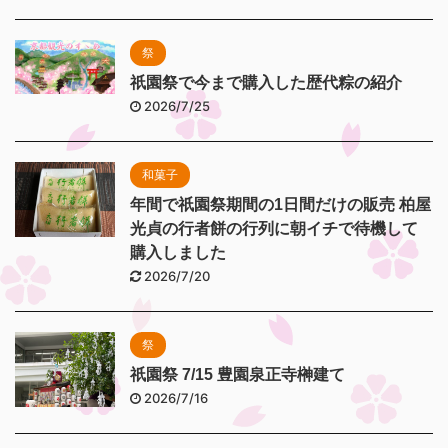
祭
祇園祭で今まで購入した歴代粽の紹介
2026/7/25
和菓子
年間で祇園祭期間の1日間だけの販売 柏屋
光貞の行者餅の行列に朝イチで待機して
購入しました
2026/7/20
祭
祇園祭 7/15 豊園泉正寺榊建て
2026/7/16