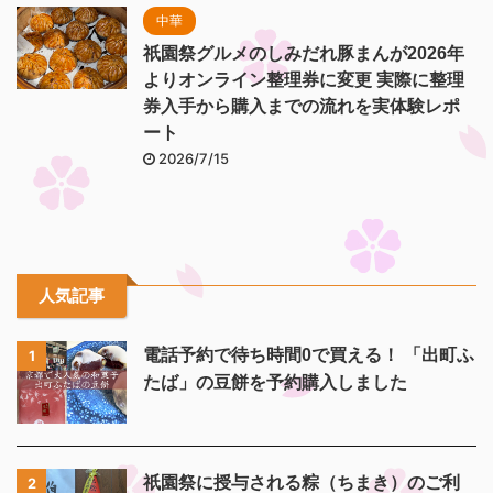
中華
祇園祭グルメのしみだれ豚まんが2026年
よりオンライン整理券に変更 実際に整理
券入手から購入までの流れを実体験レポ
ート
2026/7/15
人気記事
電話予約で待ち時間0で買える！ 「出町ふ
1
たば」の豆餅を予約購入しました
祇園祭に授与される粽（ちまき）のご利
2