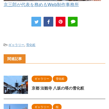
京三郎が代表を務めるWeb制作事務所
-
ギャラリー
,
雪化粧
関連記事
ギャラリー
雪化粧
京都 法観寺 八坂の塔の雪化粧
ギャラリー
桜