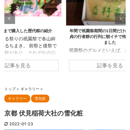
6/7/25
2026/7/20
紹介
年間で祇園祭期間の1日間だけの販売 柏屋光
貞の行者餅の行列に朝イチで待機して購入し
各山鉾
祇園祭
ました
後祭で
が氏子
祇園祭のグルメといえば、永楽屋の水
れの山
輿が
あずき、膳處漢ぽっちりのしみだれ豚
人は
を先
まん、亀屋良長の烏羽玉氷など、祇園
記事を見る
まきを
参列し
祭期間に合わせた限定グルメが数多く
代ちま
園泉
あります。 今回紹介する柏屋光貞の行
23
神社で
者餅は意外とメディアでの露出は少な
25年
会につ
トップ
>
ギャラリー
>
く、地元民に聞いてもあまり知られて
伯牙山
奉賛
ギャラリー
雪化粧
いないにも関わらず、開店前には数百
の達人
区の
人の大行列ができるとのこと。 やは
琴の弦
で、
京都 伏見稲荷大社の雪化粧
り、販売が年間で祇園祭の宵山7/16の
たとい
通る
みというのが行列の要因です。 行者餅
を壊そ
る役割
2022-01-23
は1806年に疫病が流行した際、当店当
景を山
東御座