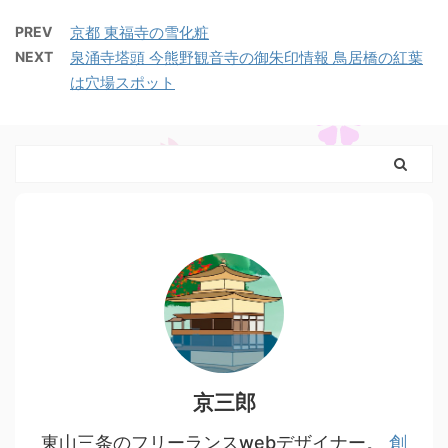
PREV
京都 東福寺の雪化粧
NEXT
泉涌寺塔頭 今熊野観音寺の御朱印情報 鳥居橋の紅葉
は穴場スポット
京三郎
東山三条のフリーランスwebデザイナー。
創