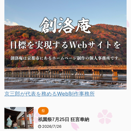
京三郎が代表を務めるWeb制作事務所
祭
祇園祭7月25日 狂言奉納
2026/7/26