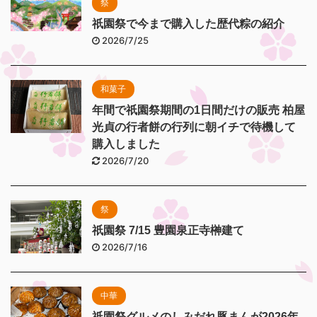
祭
祇園祭で今まで購入した歴代粽の紹介
2026/7/25
和菓子
年間で祇園祭期間の1日間だけの販売 柏屋
光貞の行者餅の行列に朝イチで待機して
購入しました
2026/7/20
祭
祇園祭 7/15 豊園泉正寺榊建て
2026/7/16
中華
祇園祭グルメのしみだれ豚まんが2026年