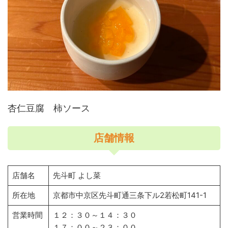
杏仁豆腐 柿ソース
店舗情報
店舗名
先斗町 よし菜
所在地
京都市中京区先斗町通三条下ル2若松町141-1
営業時間
１２：３０～１４：３０
１７：００～２３：００