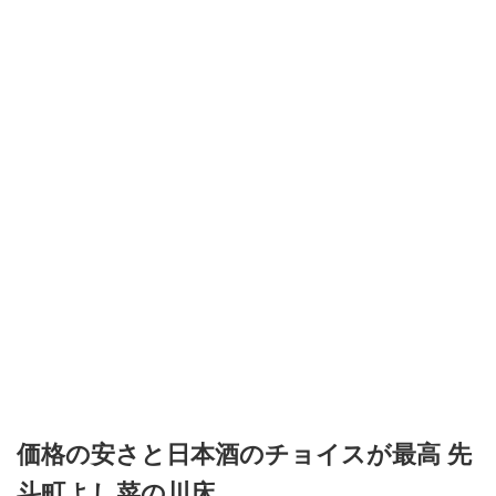
主が大峰山（奈良県）で修行中に霊夢
ありましたが
を受けて作り、現在は後祭の山鉾巡行
に参加する役行者山に供 ...
価格の安さと日本酒のチョイスが最高 先
斗町よし菜の川床