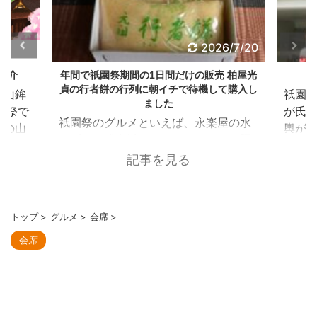
25
2026/7/20
年間で祇園祭期間の1日間だけの販売 柏屋光
祇園
貞の行者餅の行列に朝イチで待機して購入し
鉾
祇園祭の
ました
で
が氏子地域
祇園祭のグルメといえば、永楽屋の水
山
輿が単体
あずき、膳處漢ぽっちりのしみだれ豚
を先導す
まん、亀屋良長の烏羽玉氷など、祇園
記事を見る
を
参列してい
祭期間に合わせた限定グルメが数多く
ま
園泉正寺
あります。 今回紹介する柏屋光貞の行
神社です。
者餅は意外とメディアでの露出は少な
年
会について
トップ
>
グルメ
>
会席
>
く、地元民に聞いてもあまり知られて
山
奉賛会は
会席
いないにも関わらず、開店前には数百
人
区の有志
人の大行列ができるとのこと。 やは
弦
で、神幸
り、販売が年間で祇園祭の宵山7/16の
い
通る前に
みというのが行列の要因です。 行者餅
そ
る役割があ
は1806年に疫病が流行した際、当店当
山
東御座、