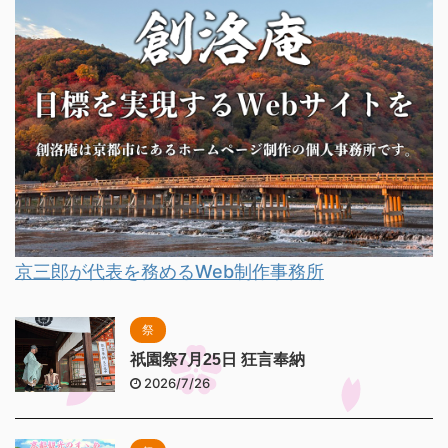
京三郎が代表を務めるWeb制作事務所
祭
祇園祭7月25日 狂言奉納
2026/7/26