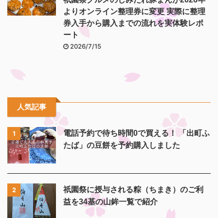
よりオンライン整理券に変更 実際に整理
券入手から購入までの流れを実体験レポ
ート
2026/7/15
人気記事
電話予約で待ち時間0で買える！ 「出町ふ
1
たば」の豆餅を予約購入しました
祇園祭に授与される粽（ちまき）のご利
2
益を34基の山鉾一覧で紹介