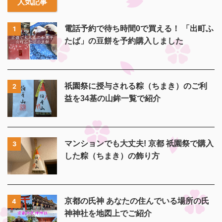
人気記事
電話予約で待ち時間0で買える！ 「出町ふ
1
たば」の豆餅を予約購入しました
祇園祭に授与される粽（ちまき）のご利
2
益を34基の山鉾一覧で紹介
マンションでも大丈夫! 京都 祇園祭で購入
3
した粽（ちまき）の飾り方
京都の氏神 あなたの住んでいる場所の氏
4
神神社を地図上でご紹介