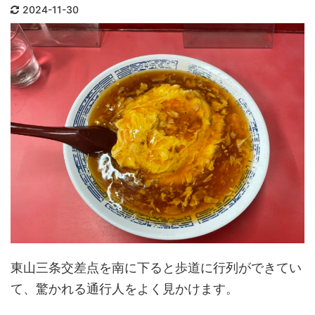
主が大峰山（奈良県）で修行中に霊夢
2024-11-30
ありま
を受けて作り、現在は後祭の山鉾巡行
に参加する役行者山に供 ...
東山三条交差点を南に下ると歩道に行列ができてい
て、驚かれる通行人をよく見かけます。