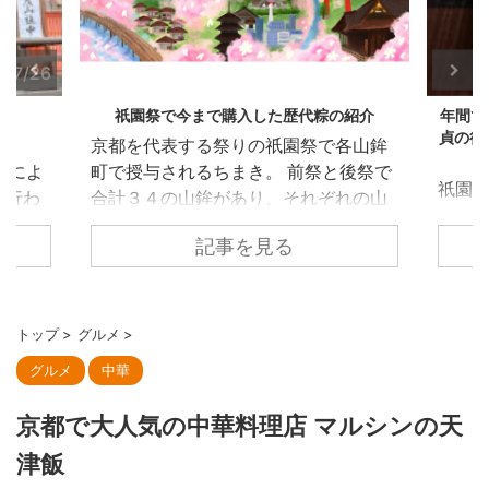
6/7/25
2026/7/20
紹介
年間で祇園祭期間の1日間だけの販売 柏屋光
貞の行者餅の行列に朝イチで待機して購入し
各山鉾
祇園祭
ました
後祭で
が氏子
祇園祭のグルメといえば、永楽屋の水
れの山
輿が
あずき、膳處漢ぽっちりのしみだれ豚
人は
を先
まん、亀屋良長の烏羽玉氷など、祇園
記事を見る
まきを
参列し
祭期間に合わせた限定グルメが数多く
代ちま
園泉
あります。 今回紹介する柏屋光貞の行
23
神社で
者餅は意外とメディアでの露出は少な
25年
会につ
トップ
>
グルメ
>
く、地元民に聞いてもあまり知られて
伯牙山
奉賛
グルメ
中華
いないにも関わらず、開店前には数百
の達人
区の
人の大行列ができるとのこと。 やは
琴の弦
で、
京都で大人気の中華料理店 マルシンの天
り、販売が年間で祇園祭の宵山7/16の
たとい
通る
みというのが行列の要因です。 行者餅
を壊そ
る役割
津飯
は1806年に疫病が流行した際、当店当
景を山
東御座