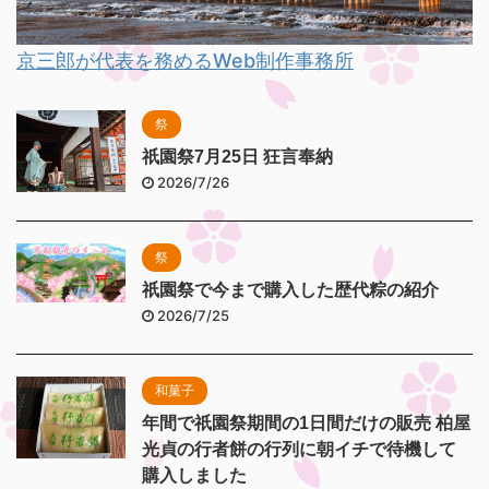
京三郎が代表を務めるWeb制作事務所
祭
祇園祭7月25日 狂言奉納
2026/7/26
祭
祇園祭で今まで購入した歴代粽の紹介
2026/7/25
和菓子
年間で祇園祭期間の1日間だけの販売 柏屋
光貞の行者餅の行列に朝イチで待機して
購入しました