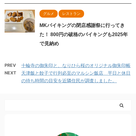
グルメ
レストラン
MKバイキングの閉店感謝祭に行ってき
た！ 800円の破格のバイキングも2025年
で見納め
PREV
十輪寺の御朱印と、なりひら桜のオリジナル御朱印帳
NEXT
天津飯と餃子で行列必至のマルシン飯店 平日と休日
の待ち時間の目安を近隣住民が調査しました。