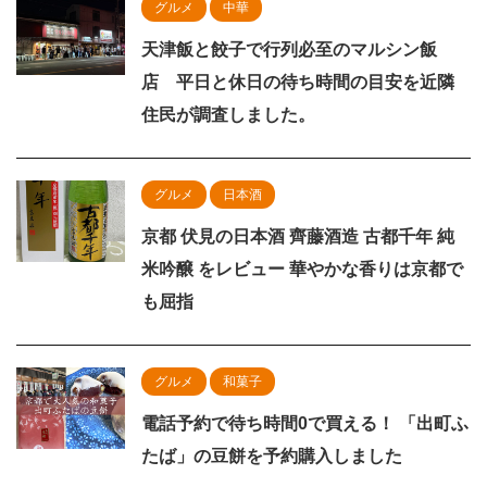
グルメ
中華
天津飯と餃子で行列必至のマルシン飯
店 平日と休日の待ち時間の目安を近隣
住民が調査しました。
グルメ
日本酒
京都 伏見の日本酒 齊藤酒造 古都千年 純
米吟醸 をレビュー 華やかな香りは京都で
も屈指
グルメ
和菓子
電話予約で待ち時間0で買える！ 「出町ふ
たば」の豆餅を予約購入しました