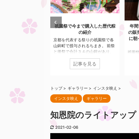
2026/7/25
2026/7/20
今まで購入した歴代粽
年間で祇園祭期間の1日間だけ
祇園
の紹介
の販売 柏屋光貞の行者餅の行列
祇園
に朝イチで待機して購入しまし
神輿
する祭りの祇園祭で各
た
行で
与されるちまき。 前祭
はな
計３４の山鉾があり、
祇園祭のグルメといえば、永楽屋
んな
山鉾でご利益が異なり
の水あずき、膳處漢ぽっちりのし
す。
記事を見る
記事を見る
理人は2023年から毎年
みだれ豚まん、亀屋良長の烏羽玉
榊奉
のちまきを購入している
氷など、祇園祭期間に合わせた限
です
した歴代ちまきを自慢
定グルメが数多くあります。 今回
会に
。 目次 2023年 伯
紹介する柏屋光貞の行者餅は意外
寺榊
年 菊水鉾2025年 鯉
とメディアでの露出は少なく、地
トップ
>
ギャラリー
>
インスタ映え
>
泉正
 郭巨山2023年 伯牙
元民に聞いてもあまり知られてい
インスタ映え
ギャラリー
され
巡行に参加する伯牙山 琴
ないにも関わらず、開店前には数
おい
る伯牙が友人の死を嘆
百人の大行列ができるとのこと。
によ
を切って二度と琴を弾
やはり、販売が年間で祇園祭の宵
知恩院のライトアップ
ます
という中国の故事が由
山7/16のみというのが行列の要因
西御
が琴を壊そうとマサカリ
です。 行者餅は1806年に疫病が流
2021-02-06
ました
る光景を山で表現 ...
行した際、当店当主が大峰山（奈
良県）で修行中に霊夢を受けて作