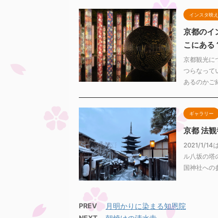
インスタ映
京都のイ
こにある
京都観光に
つらなって
あるのかご紹
ギャラリー
京都 法
2021/1
ル八坂の塔
国神社への参
PREV
月明かりに染まる知恩院
NEXT