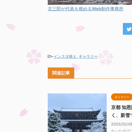
京三郎が代表を務めるWeb制作事務所
-
インスタ映え
,
ギャラリー
関連記事
ギャラリー
京都 知
く、新雪
2025/0
かったので