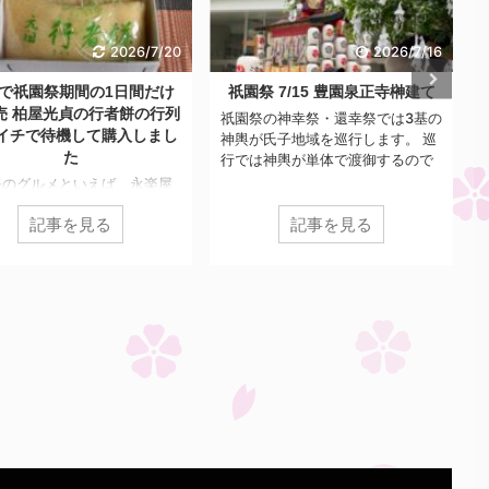
2026/7/16
2026/7/15
祭 7/15 豊園泉正寺榊建て
祇園祭グルメのしみだれ豚まん
が2026年よりオンライン整理券
祭の神幸祭・還幸祭では3基の
に変更 実際に整理券入手から購
が氏子地域を巡行します。 巡
入までの流れを実体験レポート
は神輿が単体で渡御するので
く、神輿を先導する形でいろ
祇園祭の7/13~7/16に販売される
地域の組織が参列していま
大人気グルメ、膳處漢 ぽっちりの
 それが、弓矢組、豊園泉正寺
記事を見る
記事を見る
「しみだれ豚まん」 例年、店の前
賛会、宮本組、綾戸國中神社
に大行列が発生し購入まで長いと
。 今回は、豊園泉正寺榊奉賛
2~3時間も炎天下の中並び続けな
ついての紹介です。 豊園泉正
いといけないという真夏の拷問の
奉賛会は下京区の豊園学区・
ようになっていたのですが、2025
寺学区の有志らによって結成
年は紙の整理券、2026年からはオ
た組織で、神幸祭・還幸祭に
ンライ整理券が配布され、自分の
て、神輿が通る前に巨大な榊
番号が来たら来店して購入..という
って道中を清める役割があり
流れに変更されました。 今年
。 かつては中御座、東御座、
2026年はオンライン整理券になっ
座にそれぞれ1基ずつ榊があり
たことで、お店側も消費者側もい
が、他の2基 ...
ろいろと不明点が多いなかでの販
売となりましたが、今回は実際に