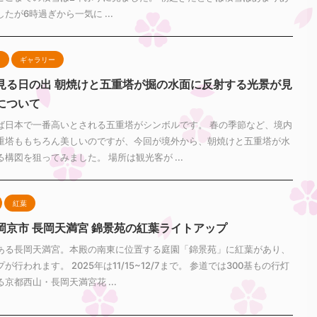
たが6時過ぎから一気に ...
え
ギャラリー
見る日の出 朝焼けと五重塔が掘の水面に反射する光景が見
について
ば日本で一番高いとされる五重塔がシンボルです。 春の季節など、境内
重塔ももちろん美しいのですが、今回が境外から、朝焼けと五重塔が水
構図を狙ってみました。 場所は観光客が ...
紅葉
岡京市 長岡天満宮 錦景苑の紅葉ライトアップ
ある長岡天満宮。本殿の南東に位置する庭園「錦景苑」に紅葉があり、
が行われます。 2025年は11/15~12/7まで。 参道では300基もの行灯
京都西山・長岡天満宮花 ...