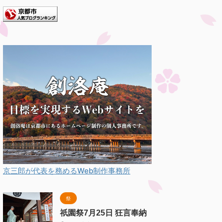
る。」との言い伝えがあることか
..
京三郎が代表を務めるWeb制作事務所
祭
祇園祭7月25日 狂言奉納