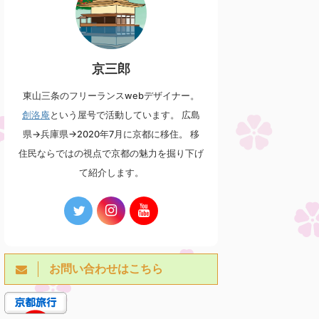
2026/7/13
2026/7/12
祇園祭 7/13 久世駒形稚児社
祇園祭 7月の第1日曜日 綾傘鉾
京三郎
参 素戔嗚尊の荒御魂を祀る綾
奉納囃子（元祇園 梛神社）
戸國中神社の駒形稚児
祇園祭の前祭山鉾巡行で巡行をす
東山三条のフリーランスwebデザイナー。
る綾傘鉾 毎年7月の第1日曜日に、
久世駒形稚児は、祇園祭の神幸
創洛庵
という屋号で活動しています。 広島
壬生にある元祇園 梛神社で棒振り
祭・還幸祭の神輿渡御行列に参列
囃子の奉納を行います。 実は綾傘
している稚児で、八坂神社の祭神
県→兵庫県→2020年7月に京都に移住。 移
記事を見る
記事を見る
鉾の囃子方は壬生の壬生六斎念仏
である素戔嗚尊の荒御魂を祀る、
住民ならではの視点で京都の魅力を掘り下げ
講中が担当しているため、そのご
上久世の綾戸國中神社より遣わさ
て紹介します。
縁で壬生にある元祇園 梛神社にて
れます。 綾戸國中神社の祭神も素
囃子の奉納を行うようになりまし
戔嗚尊であり、御祭神は馬の彫り
た。 綾傘鉾の囃子の特徴として約
物の形をした「駒形」です。神幸
150cmもの長い棒を振り回す所作
祭・還幸祭ではこの駒形を首に吊
があります。 当日の巡行では遠く
り下げた稚児が神輿を先導する形
からしか見ることはできません
で渡御をするのですが、「八坂神
が、今回の元祇園 梛神社での奉納
社の神輿は荒御魂の駒形が無けれ
や日和神楽では間近で見ることが
お問い合わせはこちら
ば神社から神輿を１歩も動かして
できます。
はならぬ。もし駒形の到着なくし
https://youtu.be/aYFC7v_xVVc?
て神輿を動かせば必ず疫病が蔓延
s ...
し、人々が大いに苦しむことにな