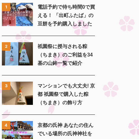
電話予約で待ち時間0で買
1
える！ 「出町ふたば」の
豆餅を予約購入しました
祇園祭に授与される粽
2
（ちまき）のご利益を34
基の山鉾一覧で紹介
マンションでも大丈夫! 京
3
都 祇園祭で購入した粽
（ちまき）の飾り方
京都の氏神 あなたの住ん
4
でいる場所の氏神神社を