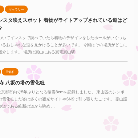
え
ギャラリー
ンスタ映えスポット 着物がライトアップされている道はど
？
ついてインスタで調べていたら着物のデザインをしたポールがいくつも
いるおしゃれな道を見かけることが多いです。 今回はその場所がどこに
介します。 場所は嵐山にある嵐電嵐山駅 ...
雪化粧
観寺 八坂の塔の雪化粧
/14は京都市内で5年ぶりとなる積雪8cmを記録しました。 東山区のシンボ
の雪化粧した姿は多くの観光サイトやSNSで引っ張りだこです。 霊山護
道である維新の道から眺め ...