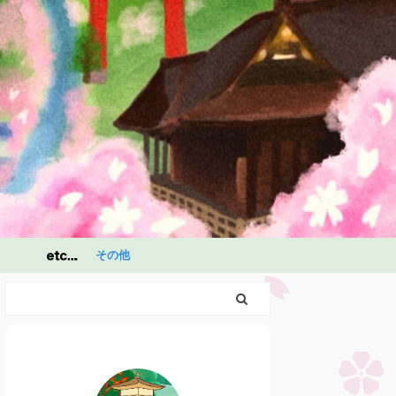
その他
祭
祭