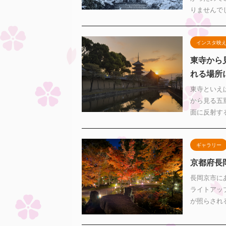
りませんでし
インスタ映
東寺から
れる場所
東寺といえ
から見る五
面に反射する
ギャラリー
京都府長
長岡京市に
ライトアップ
が照らされる