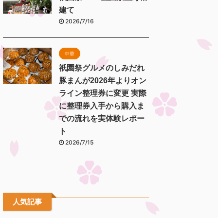
建て
2026/7/16
中華
祇園祭グルメのしみだれ
豚まんが2026年よりオン
ライン整理券に変更 実際
に整理券入手から購入ま
での流れを実体験レポー
ト
2026/7/15
人気記事