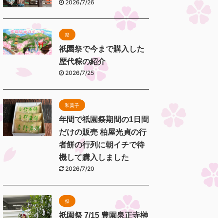
2026/7/26
祭
祇園祭で今まで購入した
歴代粽の紹介
2026/7/25
和菓子
年間で祇園祭期間の1日間
だけの販売 柏屋光貞の行
者餅の行列に朝イチで待
機して購入しました
2026/7/20
祭
祇園祭 7/15 豊園泉正寺榊