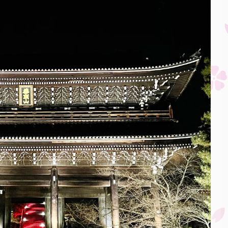
管理人が整理券を入手~購入まで
.
の ...