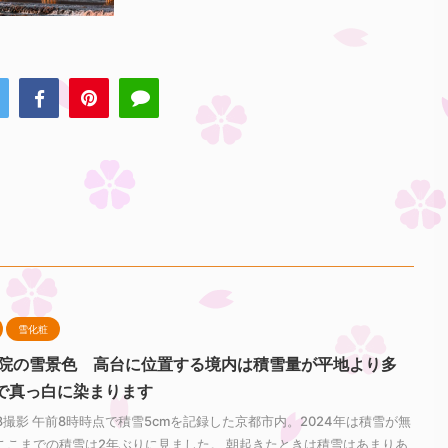
雪化粧
恩院の雪景色 高台に位置する境内は積雪量が平地より多
で真っ白に染まります
2/08撮影 午前8時時点で積雪5cmを記録した京都市内。2024年は積雪が無
ここまでの積雪は2年ぶりに見ました。 朝起きたときは積雪はあまりあ