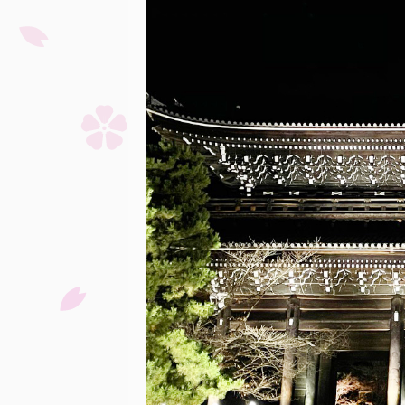
り、現在は後祭の山鉾巡行に参加
する役行者山に供 ...