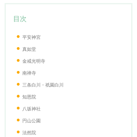
目次
平安神宮
真如堂
金戒光明寺
南禅寺
三条白川・祇園白川
知恩院
八坂神社
円山公園
法然院