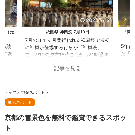
6/7/12
2026/7/11
「東山観月路」 この夏、高台寺で開催のラ
宇治の平
イトアップイベント
いたビ
で最初
5年前まで、東山区一帯で開催されてい
洗」
宇治
た「東山花灯路」がアレンジを経て、
1時過ぎ
らは少
高台寺にて「東山観月路」として開
当日の
桜は
記事を見る
催！ 台所坂と竹のライトアップ。ミス
た鴨川
本格的
トの演出で坂道が幻想的な空間に 日の
鴨川の
店周
入りの時間帯で見る大雲院の祇園閣ち
ついて
らで
ょうどこの時期に行われている祇園祭
水清祓
トップ
>
観光スポット
>
人気店
の長刀鉾をモチーフにしています。 方
輿洗お迎
観光スポット
で、
丈前にある枯山水庭園の波心庭当ライ
ぎ、ま
囲気 
トアップイベントでは方丈には入るこ
座神輿
京都の雪景色を無料で鑑賞できるスポッ
風の
とはできませんが、横から庭園を眺め
。 差
白い店
ることはできます。 開山堂の臥龍池青
めに四
ト
カフ
もみじがライトアップされています 開
。 神