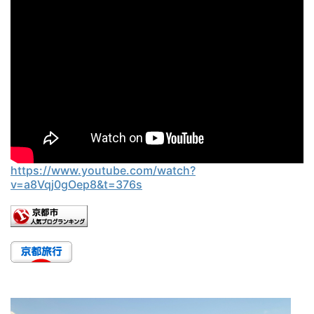
https://www.youtube.com/watch?
v=a8Vqj0gOep8&t=376s