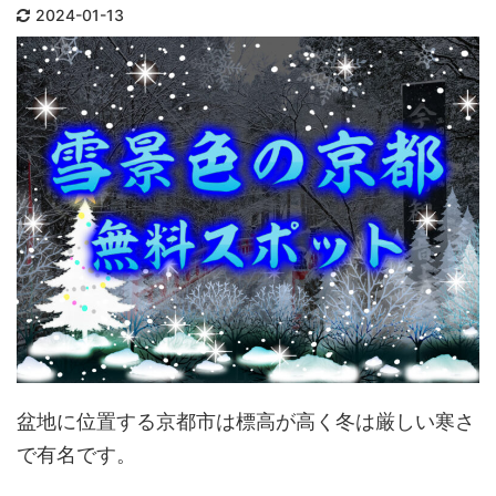
ムラ
2024-01-13
山堂へと向かう観月台豊臣秀吉の正室
ューま
である北政所が亡き秀吉を ...
て訪れ
盆地に位置する京都市は標高が高く冬は厳しい寒さ
で有名です。